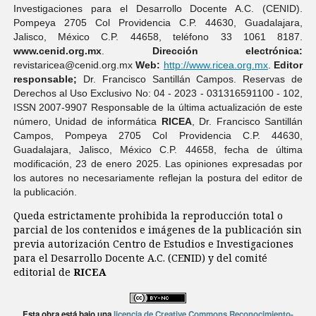
Investigaciones para el Desarrollo Docente A.C. (CENID).
Pompeya 2705 Col Providencia C.P. 44630, Guadalajara,
Jalisco, México C.P. 44658, teléfono 33 1061 8187.
www.cenid.org.mx
.
Dirección electrónica:
revistaricea@cenid.org.mx
Web:
http://www.ricea.org.mx
.
Editor
responsable;
Dr. Francisco Santillán Campos. Reservas de
Derechos al Uso Exclusivo No: 04 - 2023 - 031316591100 - 102,
ISSN 2007-9907 Responsable de la última actualización de este
número, Unidad de informática
RICEA
, Dr. Francisco Santillán
Campos, Pompeya 2705 Col Providencia C.P. 44630,
Guadalajara, Jalisco, México C.P. 44658, fecha de última
modificación, 23 de enero 2025. Las opiniones expresadas por
los autores no necesariamente reflejan la postura del editor de
la publicación.
Queda estrictamente prohibida la reproducción total o
parcial de los contenidos e imágenes de la publicación sin
previa autorización Centro de Estudios e Investigaciones
para el Desarrollo Docente A.C. (CENID) y del comité
editorial de
RICEA
Esta obra está bajo una
licencia de Creative Commons Reconocimiento-