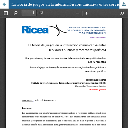
La teoría de juegos en la interacción comunicativa entre servidores públicos y receptores políticos / The game theory in the communicative interaction between political actors and its receptors