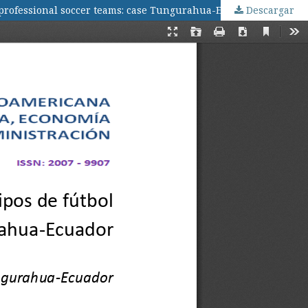
 professional soccer teams: case Tungurahua-Ecuador
Descargar