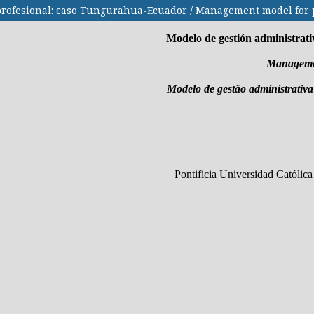
 profesional: caso Tungurahua-Ecuador / Management model for