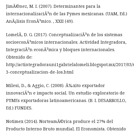
JimÃ©nez, M. I. (2007). Determinantes para la
internacionalizaciÃ³n de las Pymes mexicanas. (UAM, Ed.)
AnÃ¡lisis EconÃ³mico. , XXII (49).
LomelÃ­, D. G. (2017). ConceptualizaciÃ³n de los sistemas
socioeconÃ³micos internacionales. Actividad Integradora,
IntegraciÃ³n econÃ³mica y bloques internacionales.
Obtenido de:
http://actintegradorauni1gabrielalomeli.blogspot.mx/2017/03
3-conceptualizacion-de-los.html
Milesi, D., & Aggio, C. (2008). Ã‰xito exportador
innovaciÃ³n e impacto social. Un estudio exploratorio de
PYMEs exportadoras latinoamericanas. (B. I. DESARROLLO,
Ed.) FUNDES.
Notimex (2014). NorteamÃ©rica produce el 27% del
Producto Interno Bruto mundial. El Economista. Obtenido