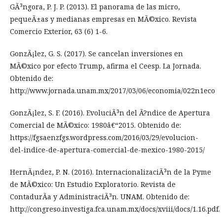
GÃ³ngora, P. J. P. (2013). El panorama de las micro,
pequeÃ±as y medianas empresas en MÃ©xico. Revista
Comercio Exterior, 63 (6) 1-6.
GonzÃ¡lez, G. S. (2017). Se cancelan inversiones en
MÃ©xico por efecto Trump, afirma el Ceesp. La Jornada.
Obtenido de:
http://www.jornada.unam.mx/2017/03/06/economia/022n1eco
GonzÃ¡lez, S. F. (2016). EvoluciÃ³n del Ã?ndice de Apertura
Comercial de MÃ©xico: 1980â€“2015. Obtenido de:
https://fgsaenzfgs.wordpress.com/2016/03/29/evolucion-
del-indice-de-apertura-comercial-de-mexico-1980-2015/
HernÃ¡ndez, P. N. (2016). InternacionalizaciÃ³n de la Pyme
de MÃ©xico: Un Estudio Exploratorio. Revista de
ContadurÃ­a y AdministraciÃ³n. UNAM. Obtenido de:
http://congreso.investiga.fca.unam.mx/docs/xviii/docs/1.16.pdf.