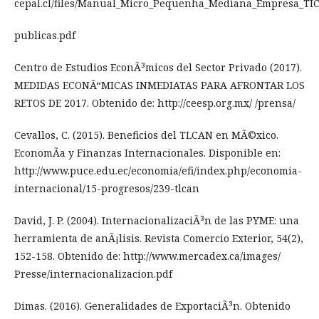
cepal.cl/files/Manual_Micro_Pequenha_Mediana_Empresa_TIC_
publicas.pdf
Centro de Estudios EconÃ³micos del Sector Privado (2017).
MEDIDAS ECONÃ“MICAS INMEDIATAS PARA AFRONTAR LOS
RETOS DE 2017. Obtenido de: http://ceesp.org.mx/ /prensa/
Cevallos, C. (2015). Beneficios del TLCAN en MÃ©xico.
EconomÃ­a y Finanzas Internacionales. Disponible en:
http://www.puce.edu.ec/economia/efi/index.php/economia-
internacional/15-progresos/239-tlcan
David, J. P. (2004). InternacionalizaciÃ³n de las PYME: una
herramienta de anÃ¡lisis. Revista Comercio Exterior, 54(2),
152-158. Obtenido de: http://www.mercadex.ca/images/
Presse/internacionalizacion.pdf
Dimas. (2016). Generalidades de ExportaciÃ³n. Obtenido