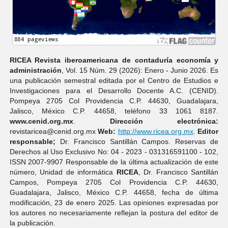
RICEA Revista iberoamericana de contaduría economí­a y
administración
, Vol. 15 Núm. 29 (2026): Enero - Junio 2026. Es
una publicación semestral editada por el Centro de Estudios e
Investigaciones para el Desarrollo Docente A.C. (CENID).
Pompeya 2705 Col Providencia C.P. 44630, Guadalajara,
Jalisco, México C.P. 44658, teléfono 33 1061 8187.
www.cenid.org.mx
.
Dirección electrónica:
revistaricea@cenid.org.mx
Web:
http://www.ricea.org.mx
.
Editor
responsable;
Dr. Francisco Santillán Campos. Reservas de
Derechos al Uso Exclusivo No: 04 - 2023 - 031316591100 - 102,
ISSN 2007-9907 Responsable de la última actualización de este
número, Unidad de informática
RICEA
, Dr. Francisco Santillán
Campos, Pompeya 2705 Col Providencia C.P. 44630,
Guadalajara, Jalisco, México C.P. 44658, fecha de última
modificación, 23 de enero 2025. Las opiniones expresadas por
los autores no necesariamente reflejan la postura del editor de
la publicación.