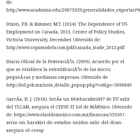
de:
http://www.academia.edu/29873929/generalidades_exportac
Dixon, P.B. & Rimmer, M.T. (2014). The Dependence of US
Employment on Canada, 2013. Centre of Policy Studies,
Victoria University, December. Obtenido de:
http://www.copsmodels.com/pdf/canada_trade_2013.pdf
Diario Oficial de la FederaciÃ³n. (2009). Acuerdo por el
que se establece la estratificaciÃ³n de las micro,
pequeÃ±as y medianas empresas. Obtenido de
http://dof.gob.mx/nota_detalle_popup.php?codigo=5096849
GarcÃ­a, H. J. (2016). SerÃ­a un â€œharakiriâ€? de EU salir
del TLCAN, asegura el CEESP. El Sol de MÃ©xico. Obtenido
de: https://www.elsoldemexico.com.mx/finanzas/533307-
seria-un-harakiri-de-estados-unidos-salir-del-tlcan-
asegura-el-ceesp