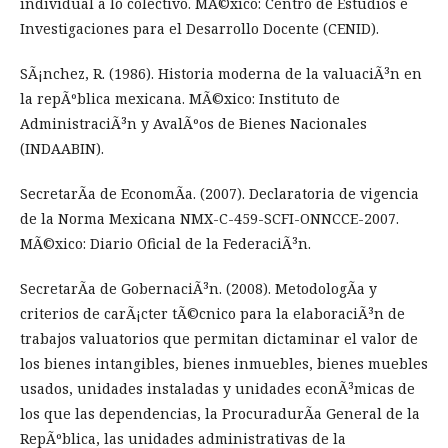
individual a lo colectivo. MÃ©xico: Centro de Estudios e
Investigaciones para el Desarrollo Docente (CENID).
SÃ¡nchez, R. (1986). Historia moderna de la valuaciÃ³n en
la repÃºblica mexicana. MÃ©xico: Instituto de
AdministraciÃ³n y AvalÃºos de Bienes Nacionales
(INDAABIN).
SecretarÃ­a de EconomÃ­a. (2007). Declaratoria de vigencia
de la Norma Mexicana NMX-C-459-SCFI-ONNCCE-2007.
MÃ©xico: Diario Oficial de la FederaciÃ³n.
SecretarÃ­a de GobernaciÃ³n. (2008). MetodologÃ­a y
criterios de carÃ¡cter tÃ©cnico para la elaboraciÃ³n de
trabajos valuatorios que permitan dictaminar el valor de
los bienes intangibles, bienes inmuebles, bienes muebles
usados, unidades instaladas y unidades econÃ³micas de
los que las dependencias, la ProcuradurÃ­a General de la
RepÃºblica, las unidades administrativas de la