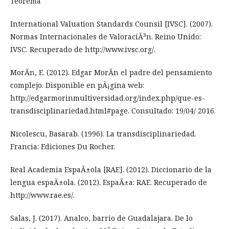
Teorema
International Valuation Standards Counsil [IVSC]. (2007).
Normas Internacionales de ValoraciÃ³n. Reino Unido:
IVSC. Recuperado de http://www.ivsc.org/.
MorÃ­n, E. (2012). Edgar MorÃ­n el padre del pensamiento
complejo. Disponible en pÃ¡gina web:
http://edgarmorinmultiversidad.org/index.php/que-es-
transdisciplinariedad.html#page. Consultado: 19/04/ 2016.
Nicolescu, Basarab. (1996). La transdisciplinariedad.
Francia: Ediciones Du Rocher.
Real Academia EspaÃ±ola [RAE]. (2012). Diccionario de la
lengua espaÃ±ola. (2012). EspaÃ±a: RAE. Recuperado de
http://www.rae.es/.
Salas, J. (2017). Analco, barrio de Guadalajara. De lo