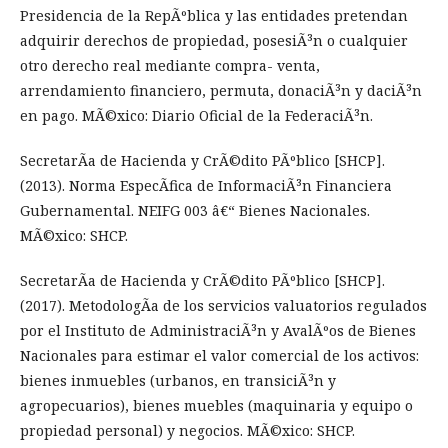
Presidencia de la RepÃºblica y las entidades pretendan
adquirir derechos de propiedad, posesiÃ³n o cualquier
otro derecho real mediante compra- venta,
arrendamiento financiero, permuta, donaciÃ³n y daciÃ³n
en pago. MÃ©xico: Diario Oficial de la FederaciÃ³n.
SecretarÃ­a de Hacienda y CrÃ©dito PÃºblico [SHCP].
(2013). Norma EspecÃ­fica de InformaciÃ³n Financiera
Gubernamental. NEIFG 003 â€“ Bienes Nacionales.
MÃ©xico: SHCP.
SecretarÃ­a de Hacienda y CrÃ©dito PÃºblico [SHCP].
(2017). MetodologÃ­a de los servicios valuatorios regulados
por el Instituto de AdministraciÃ³n y AvalÃºos de Bienes
Nacionales para estimar el valor comercial de los activos:
bienes inmuebles (urbanos, en transiciÃ³n y
agropecuarios), bienes muebles (maquinaria y equipo o
propiedad personal) y negocios. MÃ©xico: SHCP.