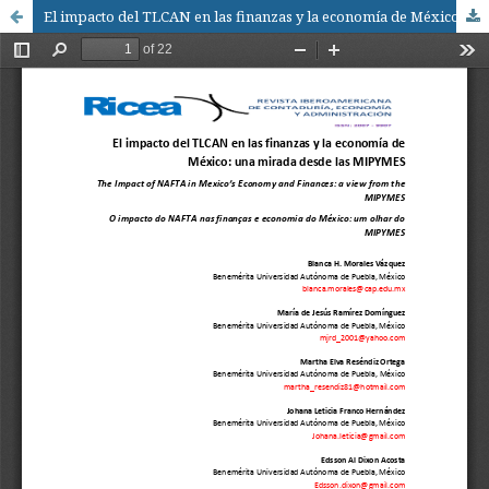
El impacto del TLCAN en las finanzas y la economía de México: una mirada desde las MIPYMES / The Impact of NAFTA in Mexico’s Economy and Finances: a view from the MIPYMES