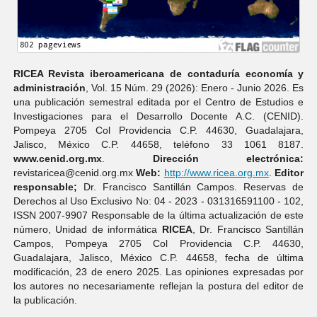
RICEA Revista iberoamericana de contaduría economí­a y
administración
, Vol. 15 Núm. 29 (2026): Enero - Junio 2026. Es
una publicación semestral editada por el Centro de Estudios e
Investigaciones para el Desarrollo Docente A.C. (CENID).
Pompeya 2705 Col Providencia C.P. 44630, Guadalajara,
Jalisco, México C.P. 44658, teléfono 33 1061 8187.
www.cenid.org.mx
.
Dirección electrónica:
revistaricea@cenid.org.mx
Web:
http://www.ricea.org.mx
.
Editor
responsable;
Dr. Francisco Santillán Campos. Reservas de
Derechos al Uso Exclusivo No: 04 - 2023 - 031316591100 - 102,
ISSN 2007-9907 Responsable de la última actualización de este
número, Unidad de informática
RICEA
, Dr. Francisco Santillán
Campos, Pompeya 2705 Col Providencia C.P. 44630,
Guadalajara, Jalisco, México C.P. 44658, fecha de última
modificación, 23 de enero 2025. Las opiniones expresadas por
los autores no necesariamente reflejan la postura del editor de
la publicación.