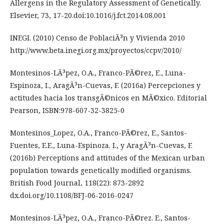
Allergens in the Regulatory Assessment of Genetically.
Elsevier, 73, 17-20.doi:10.1016/j.fct.2014.08.001
INEGI. (2010) Censo de PoblaciÃ³n y Vivienda 2010
http://www.beta.inegi.org.mx/proyectos/ccpv/2010/
Montesinos-LÃ³pez, O.A., Franco-PÃ©rez, E., Luna-
Espinoza, I., AragÃ³n-Cuevas, F. (2016a) Percepciones y
actitudes hacia los transgÃ©nicos en MÃ©xico. Editorial
Pearson, ISBN:978-607-32-3825-0
Montesinos_Lopez, O.A., Franco-PÃ©rez, E., Santos-
Fuentes, E.E., Luna-Espinoza. I., y AragÃ³n-Cuevas, F.
(2016b) Perceptions and attitudes of the Mexican urban
population towards genetically modified organisms.
British Food Journal, 118(22): 873-2892
dx.doi.org/10.1108/BFJ-06-2016-0247
Montesinos-LÃ³pez, O.A., Franco-PÃ©rez. E., Santos-