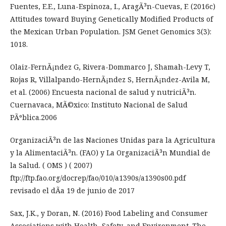
Fuentes, E.E., Luna-Espinoza, I., AragÃ³n-Cuevas, F. (2016c)
Attitudes toward Buying Genetically Modified Products of
the Mexican Urban Population. JSM Genet Genomics 3(3):
1018.
Olaiz-FernÃ¡ndez G, Rivera-Dommarco J, Shamah-Levy T,
Rojas R, Villalpando-HernÃ¡ndez S, HernÃ¡ndez-Avila M,
et al. (2006) Encuesta nacional de salud y nutriciÃ³n.
Cuernavaca, MÃ©xico: Instituto Nacional de Salud
PÃºblica.2006
OrganizaciÃ³n de las Naciones Unidas para la Agricultura
y la AlimentaciÃ³n. (FAO) y La OrganizaciÃ³n Mundial de
la Salud. ( OMS ) ( 2007)
ftp://ftp.fao.org/docrep/fao/010/a1390s/a1390s00.pdf
revisado el dÃ­a 19 de junio de 2017
Sax, J.K., y Doran, N. (2016) Food Labeling and Consumer
Associations with Health, Safety, and Environment. The