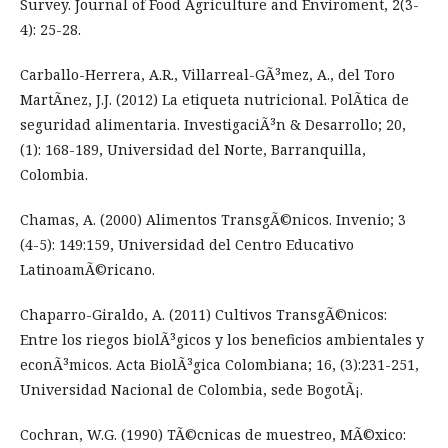
Survey. Journal of Food Agriculture and Enviroment, 2(3-
4): 25-28.
Carballo-Herrera, A.R., Villarreal-GÃ³mez, A., del Toro
MartÃ­nez, J.J. (2012) La etiqueta nutricional. PolÃ­tica de
seguridad alimentaria. InvestigaciÃ³n & Desarrollo; 20,
(1): 168-189, Universidad del Norte, Barranquilla,
Colombia.
Chamas, A. (2000) Alimentos TransgÃ©nicos. Invenio; 3
(4-5): 149:159, Universidad del Centro Educativo
LatinoamÃ©ricano.
Chaparro-Giraldo, A. (2011) Cultivos TransgÃ©nicos:
Entre los riegos biolÃ³gicos y los beneficios ambientales y
econÃ³micos. Acta BiolÃ³gica Colombiana; 16, (3):231-251,
Universidad Nacional de Colombia, sede BogotÃ¡.
Cochran, W.G. (1990) TÃ©cnicas de muestreo, MÃ©xico: