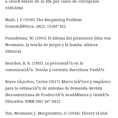
a-chuck-blazer-de-la-fifa-por-casos-de-corrupcion-
6586.html
Nash, J. F. (1950). The Bargaining Problem.
EconomÃ©trica, 18(2), 155â€“162.
Poundstone, W. (1995). El dilema del prisionero: John von
Neumann, la teorÃ­a de juegos y la bomba. Alianza
Editorial.
Reardon, K. K. (1983). La persuasiÃ³n en la
comunicaciÃ³n. TeorÃ­a y contexto. Barcelona: PaidÃ³s.
Reyes SÃ¡nchez, Carlos (2017). Marco teÃ³rico y empÃ­rico
para la estimaciÃ³n de sistemas de demanda. Revista
Iberoamericana de ProducciÃ³n AcadÃ©mica y GestiÃ³n
Educativa. ISNN 2007 â€“ 8412.
Von, Neumann J., Morgenstern, O. (1944). Theory of and