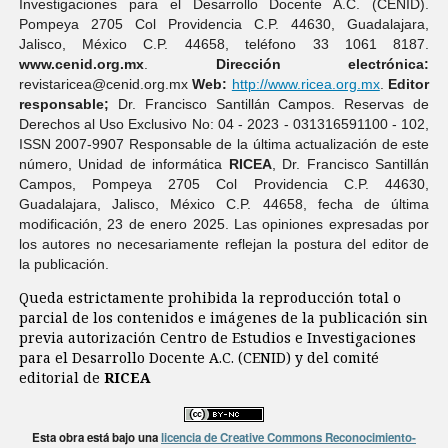
Investigaciones para el Desarrollo Docente A.C. (CENID).
Pompeya 2705 Col Providencia C.P. 44630, Guadalajara,
Jalisco, México C.P. 44658, teléfono 33 1061 8187.
www.cenid.org.mx
.
Dirección electrónica:
revistaricea@cenid.org.mx
Web:
http://www.ricea.org.mx
.
Editor
responsable;
Dr. Francisco Santillán Campos. Reservas de
Derechos al Uso Exclusivo No: 04 - 2023 - 031316591100 - 102,
ISSN 2007-9907 Responsable de la última actualización de este
número, Unidad de informática
RICEA
, Dr. Francisco Santillán
Campos, Pompeya 2705 Col Providencia C.P. 44630,
Guadalajara, Jalisco, México C.P. 44658, fecha de última
modificación, 23 de enero 2025. Las opiniones expresadas por
los autores no necesariamente reflejan la postura del editor de
la publicación.
Queda estrictamente prohibida la reproducción total o
parcial de los contenidos e imágenes de la publicación sin
previa autorización Centro de Estudios e Investigaciones
para el Desarrollo Docente A.C. (CENID) y del comité
editorial de
RICEA
Esta obra está bajo una
licencia de Creative Commons Reconocimiento-