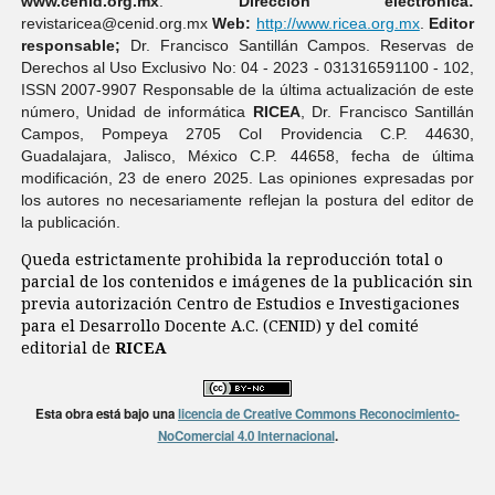
www.cenid.org.mx
.
Dirección electrónica:
revistaricea@cenid.org.mx
Web:
http://www.ricea.org.mx
.
Editor
responsable;
Dr. Francisco Santillán Campos. Reservas de
Derechos al Uso Exclusivo No: 04 - 2023 - 031316591100 - 102,
ISSN 2007-9907 Responsable de la última actualización de este
número, Unidad de informática
RICEA
, Dr. Francisco Santillán
Campos, Pompeya 2705 Col Providencia C.P. 44630,
Guadalajara, Jalisco, México C.P. 44658, fecha de última
modificación, 23 de enero 2025. Las opiniones expresadas por
los autores no necesariamente reflejan la postura del editor de
la publicación.
Queda estrictamente prohibida la reproducción total o
parcial de los contenidos e imágenes de la publicación sin
previa autorización Centro de Estudios e Investigaciones
para el Desarrollo Docente A.C. (CENID) y del comité
editorial de
RICEA
Esta obra está bajo una
licencia de Creative Commons Reconocimiento-
NoComercial 4.0 Internacional
.