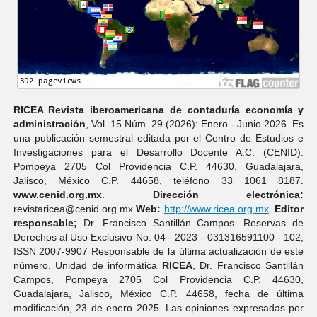
RICEA Revista iberoamericana de contaduría economí­a y
administración
, Vol. 15 Núm. 29 (2026): Enero - Junio 2026. Es
una publicación semestral editada por el Centro de Estudios e
Investigaciones para el Desarrollo Docente A.C. (CENID).
Pompeya 2705 Col Providencia C.P. 44630, Guadalajara,
Jalisco, México C.P. 44658, teléfono 33 1061 8187.
www.cenid.org.mx
.
Dirección electrónica:
revistaricea@cenid.org.mx
Web:
http://www.ricea.org.mx
.
Editor
responsable;
Dr. Francisco Santillán Campos. Reservas de
Derechos al Uso Exclusivo No: 04 - 2023 - 031316591100 - 102,
ISSN 2007-9907 Responsable de la última actualización de este
número, Unidad de informática
RICEA
, Dr. Francisco Santillán
Campos, Pompeya 2705 Col Providencia C.P. 44630,
Guadalajara, Jalisco, México C.P. 44658, fecha de última
modificación, 23 de enero 2025. Las opiniones expresadas por