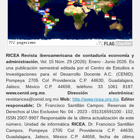
RICEA Revista iberoamericana de contaduría economí­a y
administración
, Vol. 15 Núm. 29 (2026): Enero - Junio 2026. Es
una publicación semestral editada por el Centro de Estudios e
Investigaciones para el Desarrollo Docente A.C. (CENID).
Pompeya 2705 Col Providencia C.P. 44630, Guadalajara,
Jalisco, México C.P. 44658, teléfono 33 1061 8187.
www.cenid.org.mx
.
Dirección electrónica:
revistaricea@cenid.org.mx
Web:
http://www.ricea.org.mx
.
Editor
responsable;
Dr. Francisco Santillán Campos. Reservas de
Derechos al Uso Exclusivo No: 04 - 2023 - 031316591100 - 102,
ISSN 2007-9907 Responsable de la última actualización de este
número, Unidad de informática
RICEA
, Dr. Francisco Santillán
Campos, Pompeya 2705 Col Providencia C.P. 44630,
Guadalajara, Jalisco, México C.P. 44658, fecha de última