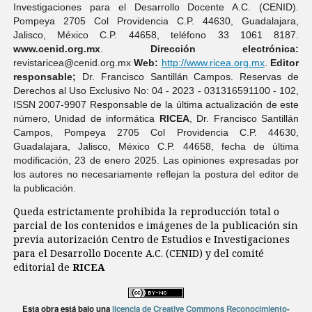
Investigaciones para el Desarrollo Docente A.C. (CENID).
Pompeya 2705 Col Providencia C.P. 44630, Guadalajara,
Jalisco, México C.P. 44658, teléfono 33 1061 8187.
www.cenid.org.mx
.
Dirección electrónica:
revistaricea@cenid.org.mx
Web:
http://www.ricea.org.mx
.
Editor
responsable;
Dr. Francisco Santillán Campos. Reservas de
Derechos al Uso Exclusivo No: 04 - 2023 - 031316591100 - 102,
ISSN 2007-9907 Responsable de la última actualización de este
número, Unidad de informática
RICEA
, Dr. Francisco Santillán
Campos, Pompeya 2705 Col Providencia C.P. 44630,
Guadalajara, Jalisco, México C.P. 44658, fecha de última
modificación, 23 de enero 2025. Las opiniones expresadas por
los autores no necesariamente reflejan la postura del editor de
la publicación.
Queda estrictamente prohibida la reproducción total o
parcial de los contenidos e imágenes de la publicación sin
previa autorización Centro de Estudios e Investigaciones
para el Desarrollo Docente A.C. (CENID) y del comité
editorial de
RICEA
Esta obra está bajo una
licencia de Creative Commons Reconocimiento-