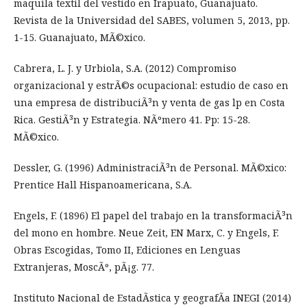
maquila textil del vestido en Irapuato, Guanajuato.
Revista de la Universidad del SABES, volumen 5, 2013, pp.
1-15. Guanajuato, MÃ©xico.
Cabrera, L. J. y Urbiola, S.A. (2012) Compromiso
organizacional y estrÃ©s ocupacional: estudio de caso en
una empresa de distribuciÃ³n y venta de gas lp en Costa
Rica. GestiÃ³n y Estrategia. NÃºmero 41. Pp: 15-28.
MÃ©xico.
Dessler, G. (1996) AdministraciÃ³n de Personal. MÃ©xico:
Prentice Hall Hispanoamericana, S.A.
Engels, F. (1896) El papel del trabajo en la transformaciÃ³n
del mono en hombre. Neue Zeit, EN Marx, C. y Engels, F.
Obras Escogidas, Tomo II, Ediciones en Lenguas
Extranjeras, MoscÃº, pÃ¡g. 77.
Instituto Nacional de EstadÃ­stica y geografÃ­a INEGI (2014)