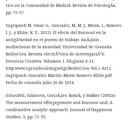
rico en la Comunidad de Madrid. Revista de PsicologÃ­a.
pp: 73-97.
Sagripanti M. Omar G., Gonzalez, M, M. J., Messi, I., Romero
I. J., y Khlie. K. Y., 2012). El efecto del Burnout en la
antigÃ¼edad en el puesto de trabajo: AnÃ¡lisis
mediacional de la ansiedad. Universidad de Granada.
ReiDoCrea. Revista electrÃ³nica de investigaciÃ³n
Docencia Creativa. Volumen 1. PÃ¡ginas 4-11.
http:www.ugr.es/local/miguelgr/ReiDoCrea-Vol.1-Art.1-
Sagripanti-Gonzalez-Martin-Messi-Romero-Khlie.pdf.
Fecha de consulta julio 20 de 2014.
Schaufeli, Salanova, GonzÃ¡lez-RomÃ¡ y Bakker (2002a)
The measurement ofEngagement and burnout and; A
confirmative analytic approach. Journal of Happiness
Studies, 3, pp: 71-92.