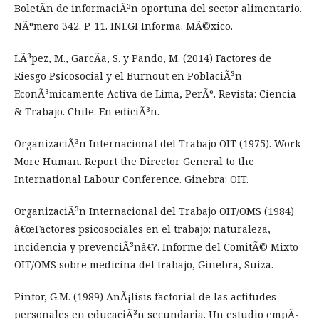
BoletÃ­n de informaciÃ³n oportuna del sector alimentario.
NÃºmero 342. P. 11. INEGI Informa. MÃ©xico.
LÃ³pez, M., GarcÃ­a, S. y Pando, M. (2014) Factores de
Riesgo Psicosocial y el Burnout en PoblaciÃ³n
EconÃ³micamente Activa de Lima, PerÃº. Revista: Ciencia
& Trabajo. Chile. En ediciÃ³n.
OrganizaciÃ³n Internacional del Trabajo OIT (1975). Work
More Human. Report the Director General to the
International Labour Conference. Ginebra: OIT.
OrganizaciÃ³n Internacional del Trabajo OIT/OMS (1984)
â€œFactores psicosociales en el trabajo: naturaleza,
incidencia y prevenciÃ³nâ€?. Informe del ComitÃ© Mixto
OIT/OMS sobre medicina del trabajo, Ginebra, Suiza.
Pintor, G.M. (1989) AnÃ¡lisis factorial de las actitudes
personales en educaciÃ³n secundaria. Un estudio empÃ­