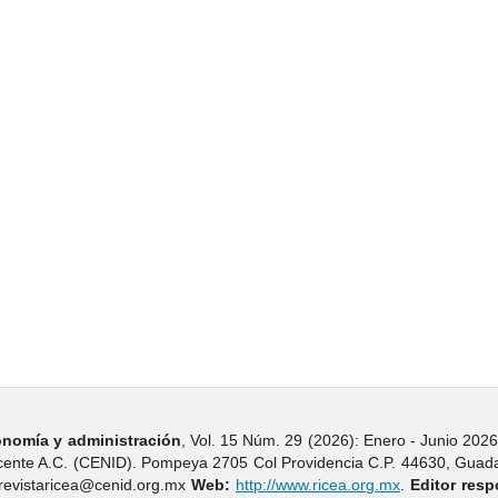
nomí­a y administración
, Vol. 15 Núm. 29 (2026): Enero - Junio 2026
ocente A.C. (CENID). Pompeya 2705 Col Providencia C.P. 44630, Guadal
revistaricea@cenid.org.mx
Web:
http://www.ricea.org.mx
.
Editor resp