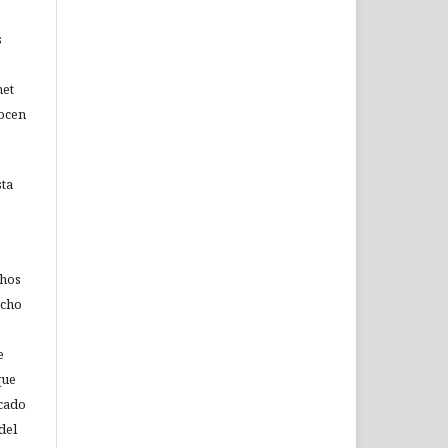
s
net
nocen
sta
chos
echo
e
que
icado
del