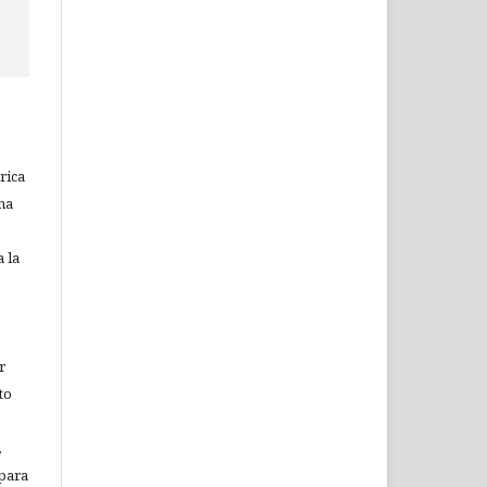
rica
na
 la
r
to
,
 para