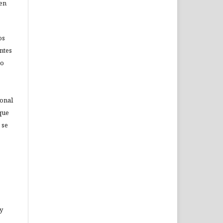
 en
os
ntes
no
ional
que
 se
 y