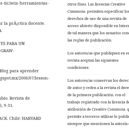
s-tic/seis-herramientas-
otros fines. Las licencias Creative
Cummons, permiten especificar lo
derechos de uso de una revista de
r la prÃ¡ctica docente.
acceso abierto disponible en Inter
A.
de tal manera que los usuarios co
las reglas de publicación.
NTES PARA UN
McGRAW-
Los autores/as que publiquen en e
revista aceptan las siguientes
condiciones:
l Blog para aprender
ogspot.mx/2006/07/lesson-
Los autores/as conservan los dere
de autor y ceden a la revista el der
de la primera publicación, con el
bio. Revista de
trabajo registrado con la licencia d
, 9-31.
atribución de Creative Commons, 
permite a terceros utilizar lo publ
BACK. Chile: HARVARD
siempre que mencionen la autoría 