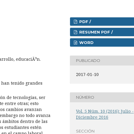
PDF /
RESUMEN PDF /
WORD
arrollo, educaciÃ³n.
PUBLICADO
2017-01-10
s han tenido grandes
ón de tecnologías, ser
NÚMERO
e entre otras; esto
stos cambios avanzan
Vol. 5 Núm. 10 (2016): Julio -
 embargo no todo avanza
Diciembre 2016
s ámbitos dentro de las
os estudiantes estén
SECCIÓN
 en el campo laboral,