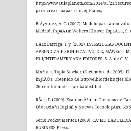
http://www.aulaplaneta.com/2014/05/21/recurso
para-crear-mapas-conceptuales/
BlÃ¡zquez, A. C. (2007). Modelo para autoevalua
Madrid, EspaÃ±a: Wolters Kluwer EspaÃ±a, S. 
DÃ­az Barriga, F. y. (2002). ESTRATEGIAS DOCE
APRENDIZAJE SIGNIFICATIVO. D.F., MÃ©xico: 
Hill/INTERAMERICANA EDITORES, S. A. de C. V.
MÃ³nica Tapia Stocker. (Diciembre de 2005). E
inglÃ©s. Obtenido de http://elblogdelingles.bl
26-conditionals-i-probable.html
RÃ­os, P. (2009). EvaluaciÃ³n en Tiempos de Cam
EducaciÃ³n Digital y Nuevas TecnologÃ­as, 32(5)
Serie Pocket Mentor. (2009). CÃ“MO DAR FEED
BUSINESS Press.