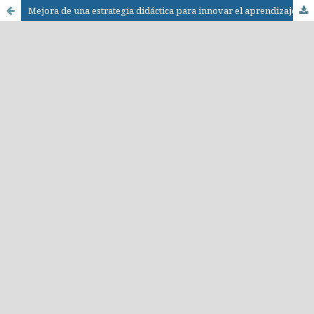
Mejora de una estrategia didáctica para innovar el aprendizaje del idioma inglés / Improving a teaching strategy to innovate the learning of the english language