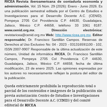
RICEA Revista iberoamericana de contaduría economí­a y
administración
, Vol. 15 Núm. 29 (2026): Enero - Junio 2026. Es
una publicación semestral editada por el Centro de Estudios e
Investigaciones para el Desarrollo Docente A.C. (CENID).
Pompeya 2705 Col Providencia C.P. 44630, Guadalajara,
Jalisco, México C.P. 44658, teléfono 33 1061 8187.
www.cenid.org.mx
.
Dirección electrónica:
revistaricea@cenid.org.mx
Web:
http://www.ricea.org.mx
.
Editor
responsable;
Dr. Francisco Santillán Campos. Reservas de
Derechos al Uso Exclusivo No: 04 - 2023 - 031316591100 - 102,
ISSN 2007-9907 Responsable de la última actualización de este
número, Unidad de informática
RICEA
, Dr. Francisco Santillán
Campos, Pompeya 2705 Col Providencia C.P. 44630,
Guadalajara, Jalisco, México C.P. 44658, fecha de última
modificación, 23 de enero 2025. Las opiniones expresadas por
los autores no necesariamente reflejan la postura del editor de
la publicación.
Queda estrictamente prohibida la reproducción total o
parcial de los contenidos e imágenes de la publicación sin
previa autorización Centro de Estudios e Investigaciones
para el Desarrollo Docente A.C. (CENID) y del comité
editorial de
RICEA