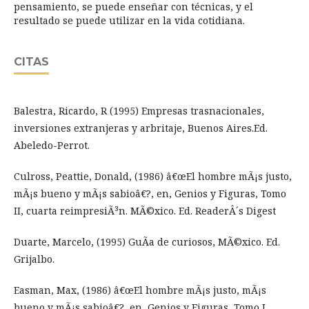
pensamiento, se puede enseñar con técnicas, y el
resultado se puede utilizar en la vida cotidiana.
CITAS
Balestra, Ricardo, R (1995) Empresas trasnacionales,
inversiones extranjeras y arbritaje, Buenos Aires.Ed.
Abeledo-Perrot.
Culross, Peattie, Donald, (1986) â€œEl hombre mÃ¡s justo,
mÃ¡s bueno y mÃ¡s sabioâ€?, en, Genios y Figuras, Tomo
II, cuarta reimpresiÃ³n. MÃ©xico. Ed. ReaderÂ´s Digest
Duarte, Marcelo, (1995) GuÃ­a de curiosos, MÃ©xico. Ed.
Grijalbo.
Easman, Max, (1986) â€œEl hombre mÃ¡s justo, mÃ¡s
bueno y mÃ¡s sabioâ€?, en, Genios y Figuras, Tomo I,