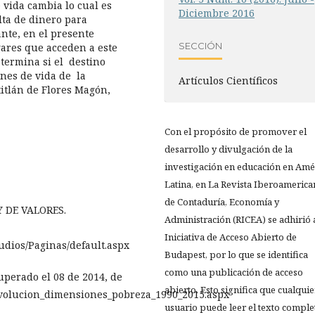
 vida cambia lo cual es
Diciembre 2016
lta de dinero para
nte, en el presente
SECCIÓN
gares que acceden a este
etermina si el destino
nes de vida de la
Artículos Científicos
itlán de Flores Magón,
Con el propósito de promover el
desarrollo y divulgación de la
investigación en educación en Amé
Latina, en La Revista Iberoamerica
de Contaduría, Economía y
Y DE VALORES.
Administración (RICEA) se adhirió a
Iniciativa de Acceso Abierto de
udios/Paginas/default.aspx
Budapest, por lo que se identifica
como una publicación de acceso
uperado el 08 de 2014, de
abierto. Esto significa que cualquie
Evolucion_dimensiones_pobreza_1990_2015.aspx
usuario puede leer el texto comple