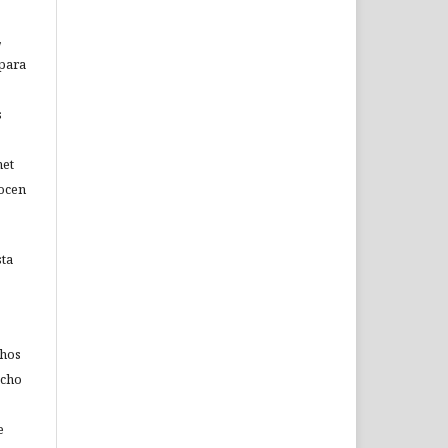
,
 para
s
net
nocen
sta
chos
echo
e