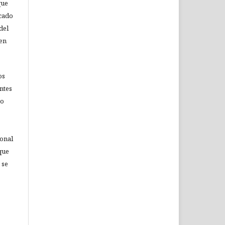
que
icado
del
 en
os
ntes
no
ional
que
 se