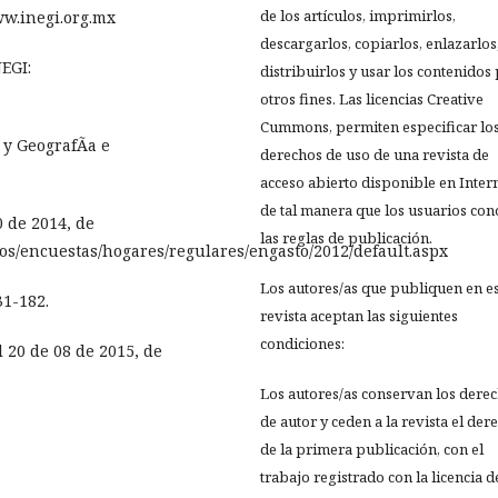
de los artículos, imprimirlos,
ww.inegi.org.mx
descargarlos, copiarlos, enlazarlos
NEGI:
distribuirlos y usar los contenidos
otros fines. Las licencias Creative
Cummons, permiten especificar lo
 y GeografÃ­a e
derechos de uso de una revista de
acceso abierto disponible en Inter
de tal manera que los usuarios co
 de 2014, de
las reglas de publicación.
tos/encuestas/hogares/regulares/engasto/2012/default.aspx
Los autores/as que publiquen en e
31-182.
revista aceptan las siguientes
condiciones:
 20 de 08 de 2015, de
Los autores/as conservan los dere
de autor y ceden a la revista el der
de la primera publicación, con el
trabajo registrado con la licencia d