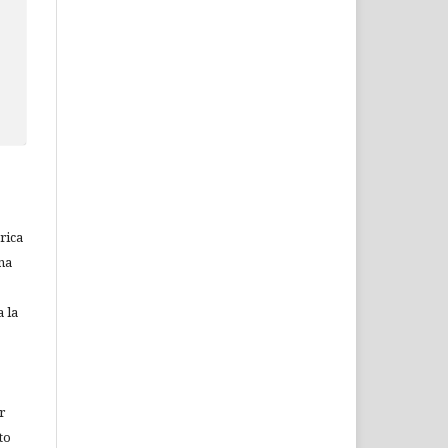
rica
na
 la
r
to