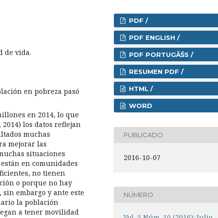
PDF /
PDF ENGLISH /
d de vida.
PDF PORTUGÃŠS /
RESUMEN PDF /
HTML /
blación en pobreza pasó
WORD
illones en 2014, lo que
2014) los datos reflejan
sultados muchas
PUBLICADO
ra mejorar las
 muchas situaciones
2016-10-07
o, están en comunidades
ficientes, no tienen
cción o porque no hay
 sin embargo y ante este
NÚMERO
ario la población
legan a tener movilidad
Vol. 5 Núm. 10 (2016): Julio -