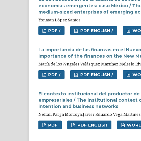
economías emergentes: caso México / The
medium-sized enterprises of emerging ec
Yonatan López Santos
PDF /
PDF ENGLISH /
WO
La importancia de las finanzas en el Nuev
importance of the finances on the New Mex
María de los ??ngeles Velázquez Martínez,Melesio 
PDF /
PDF ENGLISH /
WO
El contexto institucional del productor d
empresariales / The institutional context 
intention and business networks
Neftalí Parga Montoya,Javier Eduardo Vega Martínez
PDF
PDF ENGLISH
WOR