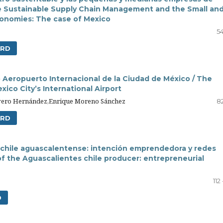
 Sustainable Supply Chain Management and the Small an
onomies: The case of Mexico
54
RD
o Aeropuerto Internacional de la Ciudad de México / The
ico City’s International Airport
Rivero Hernández,Enrique Moreno Sánchez
82
RD
e chile aguascalentense: intención emprendedora y redes
of the Aguascalientes chile producer: entrepreneurial
112
D