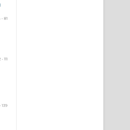
d
 - 81
 - 111
 - 139