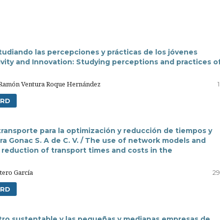
tudiando las percepciones y prácticas de los jóvenes
ivity and Innovation: Studying perceptions and practices o
o,Ramón Ventura Roque Hernández
RD
ransporte para la optimización y reducción de tiempos y
ra Gonac S. A de C. V. / The use of network models and
 reduction of transport times and costs in the
tero García
29
RD
stro sustentable y las pequeñas y medianas empresas de