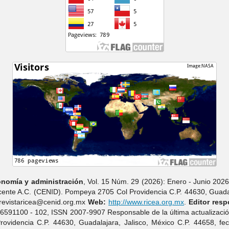
nomí­a y administración
, Vol. 15 Núm. 29 (2026): Enero - Junio 2026
ocente A.C. (CENID). Pompeya 2705 Col Providencia C.P. 44630, Guadal
revistaricea@cenid.org.mx
Web:
http://www.ricea.org.mx
.
Editor resp
16591100 - 102, ISSN 2007-9907 Responsable de la última actualizaci
videncia C.P. 44630, Guadalajara, Jalisco, México C.P. 44658, fe