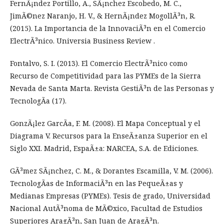
FernÃ¡ndez Portillo, A., SÃ¡nchez Escobedo, M. C.,
JimÃ©nez Naranjo, H. V., & HernÃ¡ndez MogollÃ³n, R.
(2015). La Importancia de la InnovaciÃ³n en el Comercio
ElectrÃ³nico. Universia Business Review .
Fontalvo, S. I. (2013). El Comercio ElectrÃ³nico como
Recurso de Competitividad para las PYMEs de la Sierra
Nevada de Santa Marta. Revista GestiÃ³n de las Personas y
TecnologÃ­a (17).
GonzÃ¡lez GarcÃ­a, F. M. (2008). El Mapa Conceptual y el
Diagrama V. Recursos para la EnseÃ±anza Superior en el
Siglo XXI. Madrid, EspaÃ±a: NARCEA, S.A. de Ediciones.
GÃ³mez SÃ¡nchez, C. M., & Dorantes Escamilla, V. M. (2006).
TecnologÃ­as de InformaciÃ³n en las PequeÃ±as y
Medianas Empresas (PYMEs). Tesis de grado, Universidad
Nacional AutÃ³noma de MÃ©xico, Facultad de Estudios
Superiores AragÃ³n, San Juan de AragÃ³n.