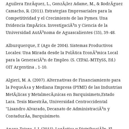
Aguilera EnrÃ­quez, L., GonzÃ¡lez Adame, M., & RodrÃ­guez
Camacho, R. (2011). Estrategias Empresariales para la
Competitividad y el Crecimiento de las Pymes. Una
Evidencia EmpÃ­rica. InvestigaciÃ³n y Ciencia de la
Universidad AutÃ³noma de Aguascalientes (53), 39-48.
Alburquerque, F. (Ago de 2004). Sistemas Productivos
Locales: Una Mirada desde la PolÃ­tica EconÃ³mica Local
para la GeneraciÃ³n de Empleo. (S. CEPAL-MTEySS, Ed.)
OIT Argentina , 1-10.
Algieri, M. A. (2007). Alternativas de Financiamiento para
la PequeÃ±a y Mediana Empresa (PYME) de las Industrias
MetÃ¡licas y MetalmecÃ¡nicas en Barquisimeto,Estado
Lara. Tesis MaestrÃ­a, Universidad Centroccidental
"Lisandro Alvarado, Decanato de AdministraciÃ³n y
ContadurÃ­a, Barquisimeto.
Anaya Tejero, J. J. (2015). LogÃ­stica y DistribuciÃ³n. El