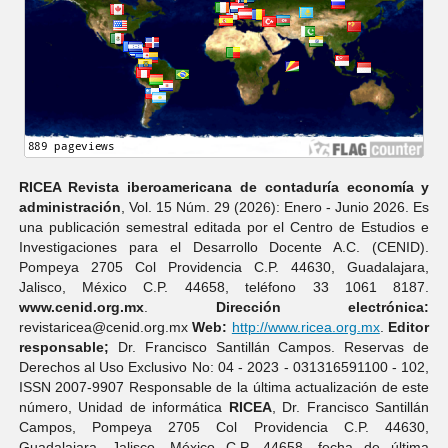
RICEA Revista iberoamericana de contaduría economí­a y
administración
, Vol. 15 Núm. 29 (2026): Enero - Junio 2026. Es
una publicación semestral editada por el Centro de Estudios e
Investigaciones para el Desarrollo Docente A.C. (CENID).
Pompeya 2705 Col Providencia C.P. 44630, Guadalajara,
Jalisco, México C.P. 44658, teléfono 33 1061 8187.
www.cenid.org.mx
.
Dirección electrónica:
revistaricea@cenid.org.mx
Web:
http://www.ricea.org.mx
.
Editor
responsable;
Dr. Francisco Santillán Campos. Reservas de
Derechos al Uso Exclusivo No: 04 - 2023 - 031316591100 - 102,
ISSN 2007-9907 Responsable de la última actualización de este
número, Unidad de informática
RICEA
, Dr. Francisco Santillán
Campos, Pompeya 2705 Col Providencia C.P. 44630,
Guadalajara, Jalisco, México C.P. 44658, fecha de última