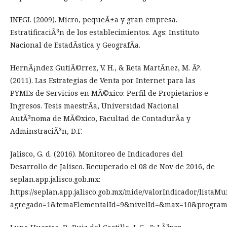
INEGI. (2009). Micro, pequeÃ±a y gran empresa.
EstratificaciÃ³n de los establecimientos. Ags: Instituto
Nacional de EstadÃ­stica y GeografÃ­a.
HernÃ¡ndez GutiÃ©rrez, V. H., & Reta MartÃ­nez, M. Ã?.
(2011). Las Estrategias de Venta por Internet para las
PYMEs de Servicios en MÃ©xico: Perfil de Propietarios e
Ingresos. Tesis maestrÃ­a, Universidad Nacional
AutÃ³noma de MÃ©xico, Facultad de ContadurÃ­a y
AdminstraciÃ³n, D.F.
Jalisco, G. d. (2016). Monitoreo de Indicadores del
Desarrollo de Jalisco. Recuperado el 08 de Nov de 2016, de
seplan.app.jalisco.gob.mx:
https://seplan.app.jalisco.gob.mx/mide/valorIndicador/lista
agregado=1&temaElementalId=9&nivelId=&max=10&programa