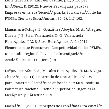
Luna Huertas, P., Ruiz del Castillo, J. C., & LÃ³pez
JimÃ©nez, D. (2012). Nuevos Paradigmas para las
Empresas en la era TecnolÃ³gica: La SocializaciÃ³n de las
PYMEs. Ciencias EconÃ³micas , 30 (1), 147-162.
Llamas ArÃ©chiga, B., GonzÃ¡lez Aboytia, M. A., VÃ¡squez
Duarte, J. F., Siari Valenzuela, D. G., Valenzuela
HernÃ¡ndez, I. V., & Silva HernÃ¡ndez, A. C. (2014).
Elementos que Promueven Competitividad en las PYMEs,
un estudio regional. Revista de InvestigaciÃ³n
AcadÃ©mica sin Frontera (19).
LÃ³pez CortÃ©s, E. A., Morales HernÃ¡ndez, H. M., & Vega
ChacÃ³n, J. (2011). Desarrollo de una AplicaciÃ³n WEB
para Comercio ElectrÃ³nico enfocada a PYMEs. Instituto
Politecnico Nacional, Escuela Superior de IngenierÃ­a
MecÃ¡nica y ElÃ©ctrica. IPN.
MochÃ³n, F. (2006). Principios de EconÃ³mia (3ra ediciÃ³n