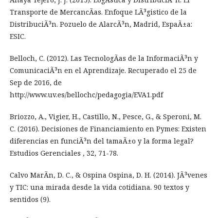
Transporte de MercancÃ­as. Enfoque LÃ³gistico de la
DistribuciÃ³n. Pozuelo de AlarcÃ³n, Madrid, EspaÃ±a:
ESIC.
Belloch, C. (2012). Las TecnologÃ­as de la InformaciÃ³n y
ComunicaciÃ³n en el Aprendizaje. Recuperado el 25 de
Sep de 2016, de
http://www.uv.es/bellochc/pedagogia/EVA1.pdf
Briozzo, A., Vigier, H., Castillo, N., Pesce, G., & Speroni, M.
C. (2016). Decisiones de Financiamiento en Pymes: Existen
diferencias en funciÃ³n del tamaÃ±o y la forma legal?
Estudios Gerenciales , 32, 71-78.
Calvo MarÃ­n, D. C., & Ospina Ospina, D. H. (2014). JÃ³venes
y TIC: una mirada desde la vida cotidiana. 90 textos y
sentidos (9).