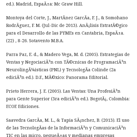
ed.). Madrid, EspaÃ±a: Mc Graw Hill.
Montoya del Corte, J., MartÃ­nez GarcÃ­a, F. J., & Somohano
RodrÃ­guez, F. M. (Jul-Dic de 2013). AnÃ¡lisis EstratÃ©gico
para el Desarrollo de las PYMEs en Cantabria, EspaÃ±a.
(22) , 8-26. Sotavento M.B.A.
Parra Paz, E. d., & Madero Vega, M. d. (2005). Estrategias de
Ventas y NegociaciÃ³n con TÃ©cnicas de ProgramaciÃ³n
NeurolingÃ¼isticas (PNL) y TecnologÃ­a Colinde (2a
ediciÃ³n ed.). D.F., MÃ©xico: Panorama Editorial.
Prieto Herrera, J. E. (2005). Las Ventas: Una ProfesiÃ³n
para Gente Superior (3ra ediciÃ³n ed.). BogotÃ¡, Colombia:
ECOE Ediciones.
Saavedra GarcÃ­a, M. L., & Tapia SÃ¡nchez, B. (2013). El uso
de las TecnologÃ­as de la InformaciÃ³n y ComunicaciÃ³n
TIC en las micro, pequeÃ±as y medianas empresas