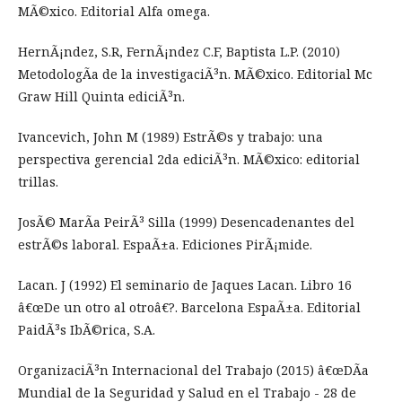
MÃ©xico. Editorial Alfa omega.
HernÃ¡ndez, S.R, FernÃ¡ndez C.F, Baptista L.P. (2010)
MetodologÃ­a de la investigaciÃ³n. MÃ©xico. Editorial Mc
Graw Hill Quinta ediciÃ³n.
Ivancevich, John M (1989) EstrÃ©s y trabajo: una
perspectiva gerencial 2da ediciÃ³n. MÃ©xico: editorial
trillas.
JosÃ© MarÃ­a PeirÃ³ Silla (1999) Desencadenantes del
estrÃ©s laboral. EspaÃ±a. Ediciones PirÃ¡mide.
Lacan. J (1992) El seminario de Jaques Lacan. Libro 16
â€œDe un otro al otroâ€?. Barcelona EspaÃ±a. Editorial
PaidÃ³s IbÃ©rica, S.A.
OrganizaciÃ³n Internacional del Trabajo (2015) â€œDÃ­a
Mundial de la Seguridad y Salud en el Trabajo - 28 de