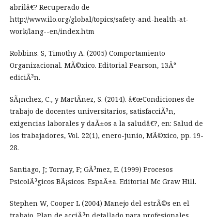
abrilâ€? Recuperado de
http://www.ilo.org/global/topics/safety-and-health-at-
work/lang--en/index.htm
Robbins. S, Timothy A. (2005) Comportamiento
Organizacional. MÃ©xico. Editorial Pearson, 13Â°
ediciÃ³n.
SÃ¡nchez, C., y MartÃ­nez, S. (2014). â€œCondiciones de
trabajo de docentes universitarios, satisfacciÃ³n,
exigencias laborales y daÃ±os a la saludâ€?, en: Salud de
los trabajadores, Vol. 22(1), enero-junio, MÃ©xico, pp. 19-
28.
Santiago, J; Tornay, F; GÃ³mez, E. (1999) Procesos
PsicolÃ³gicos BÃ¡sicos. EspaÃ±a. Editorial Mc Graw Hill.
Stephen W, Cooper L (2004) Manejo del estrÃ©s en el
trabajo. Plan de acciÃ³n detallado para profesionales.