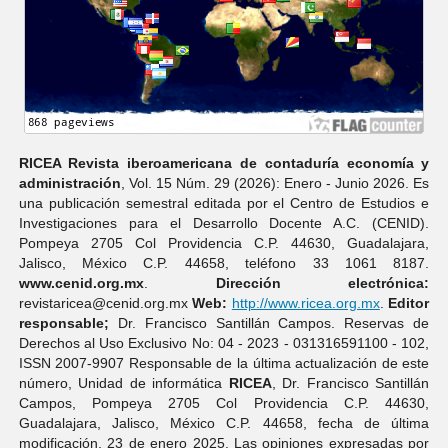
RICEA Revista iberoamericana de contaduría economí­a y
administración
, Vol. 15 Núm. 29 (2026): Enero - Junio 2026. Es
una publicación semestral editada por el Centro de Estudios e
Investigaciones para el Desarrollo Docente A.C. (CENID).
Pompeya 2705 Col Providencia C.P. 44630, Guadalajara,
Jalisco, México C.P. 44658, teléfono 33 1061 8187.
www.cenid.org.mx
.
Dirección electrónica:
revistaricea@cenid.org.mx
Web:
http://www.ricea.org.mx
.
Editor
responsable;
Dr. Francisco Santillán Campos. Reservas de
Derechos al Uso Exclusivo No: 04 - 2023 - 031316591100 - 102,
ISSN 2007-9907 Responsable de la última actualización de este
número, Unidad de informática
RICEA
, Dr. Francisco Santillán
Campos, Pompeya 2705 Col Providencia C.P. 44630,
Guadalajara, Jalisco, México C.P. 44658, fecha de última
modificación, 23 de enero 2025. Las opiniones expresadas por