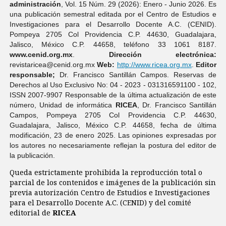
administración
, Vol. 15 Núm. 29 (2026): Enero - Junio 2026. Es
una publicación semestral editada por el Centro de Estudios e
Investigaciones para el Desarrollo Docente A.C. (CENID).
Pompeya 2705 Col Providencia C.P. 44630, Guadalajara,
Jalisco, México C.P. 44658, teléfono 33 1061 8187.
www.cenid.org.mx
.
Dirección electrónica:
revistaricea@cenid.org.mx
Web:
http://www.ricea.org.mx
.
Editor
responsable;
Dr. Francisco Santillán Campos. Reservas de
Derechos al Uso Exclusivo No: 04 - 2023 - 031316591100 - 102,
ISSN 2007-9907 Responsable de la última actualización de este
número, Unidad de informática
RICEA
, Dr. Francisco Santillán
Campos, Pompeya 2705 Col Providencia C.P. 44630,
Guadalajara, Jalisco, México C.P. 44658, fecha de última
modificación, 23 de enero 2025. Las opiniones expresadas por
los autores no necesariamente reflejan la postura del editor de
la publicación.
Queda estrictamente prohibida la reproducción total o
parcial de los contenidos e imágenes de la publicación sin
previa autorización Centro de Estudios e Investigaciones
para el Desarrollo Docente A.C. (CENID) y del comité
editorial de
RICEA