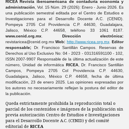
RICEA Revista iberoamericana de contaduría economí­a y
administración
, Vol. 15 Núm. 29 (2026): Enero - Junio 2026. Es
una publicación semestral editada por el Centro de Estudios e
Investigaciones para el Desarrollo Docente A.C. (CENID).
Pompeya 2705 Col Providencia C.P. 44630, Guadalajara,
Jalisco, México C.P. 44658, teléfono 33 1061 8187.
www.cenid.org.mx
.
Dirección electrónica:
revistaricea@cenid.org.mx
Web:
http://www.ricea.org.mx
.
Editor
responsable;
Dr. Francisco Santillán Campos. Reservas de
Derechos al Uso Exclusivo No: 04 - 2023 - 031316591100 - 102,
ISSN 2007-9907 Responsable de la última actualización de este
número, Unidad de informática
RICEA
, Dr. Francisco Santillán
Campos, Pompeya 2705 Col Providencia C.P. 44630,
Guadalajara, Jalisco, México C.P. 44658, fecha de última
modificación, 23 de enero 2025. Las opiniones expresadas por
los autores no necesariamente reflejan la postura del editor de
la publicación.
Queda estrictamente prohibida la reproducción total o
parcial de los contenidos e imágenes de la publicación sin
previa autorización Centro de Estudios e Investigaciones
para el Desarrollo Docente A.C. (CENID) y del comité
editorial de
RICEA