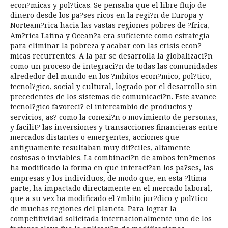
econ?micas y pol?ticas. Se pensaba que el libre flujo de
dinero desde los pa?ses ricos en la regi?n de Europa y
Norteam?rica hacia las vastas regiones pobres de ?frica,
Am?rica Latina y Ocean?a era suficiente como estrategia
para eliminar la pobreza y acabar con las crisis econ?
micas recurrentes. A la par se desarrolla la globalizaci?n
como un proceso de integraci?n de todas las comunidades
alrededor del mundo en los ?mbitos econ?mico, pol?tico,
tecnol?gico, social y cultural, logrado por el desarrollo sin
precedentes de los sistemas de comunicaci?n. Este avance
tecnol?gico favoreci? el intercambio de productos y
servicios, as? como la conexi?n o movimiento de personas,
y facilit? las inversiones y transacciones financieras entre
mercados distantes o emergentes, acciones que
antiguamente resultaban muy dif?ciles, altamente
costosas o inviables. La combinaci?n de ambos fen?menos
ha modificado la forma en que interact?an los pa?ses, las
empresas y los individuos, de modo que, en esta ?ltima
parte, ha impactado directamente en el mercado laboral,
que a su vez ha modificado el ?mbito jur?dico y pol?tico
de muchas regiones del planeta. Para lograr la
competitividad solicitada internacionalmente uno de los