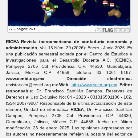
RICEA Revista iberoamericana de contaduría economí­a y
administración
, Vol. 15 Núm. 29 (2026): Enero - Junio 2026. Es
una publicación semestral editada por el Centro de Estudios e
Investigaciones para el Desarrollo Docente A.C. (CENID).
Pompeya 2705 Col Providencia C.P. 44630, Guadalajara,
Jalisco, México C.P. 44658, teléfono 33 1061 8187.
www.cenid.org.mx
.
Dirección electrónica:
revistaricea@cenid.org.mx
Web:
http://www.ricea.org.mx
.
Editor
responsable;
Dr. Francisco Santillán Campos. Reservas de
Derechos al Uso Exclusivo No: 04 - 2023 - 031316591100 - 102,
ISSN 2007-9907 Responsable de la última actualización de este
número, Unidad de informática
RICEA
, Dr. Francisco Santillán
Campos, Pompeya 2705 Col Providencia C.P. 44630,
Guadalajara, Jalisco, México C.P. 44658, fecha de última
modificación, 23 de enero 2025. Las opiniones expresadas por
los autores no necesariamente reflejan la postura del editor de