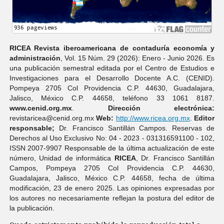
RICEA Revista iberoamericana de contaduría economí­a y
administración
, Vol. 15 Núm. 29 (2026): Enero - Junio 2026. Es
una publicación semestral editada por el Centro de Estudios e
Investigaciones para el Desarrollo Docente A.C. (CENID).
Pompeya 2705 Col Providencia C.P. 44630, Guadalajara,
Jalisco, México C.P. 44658, teléfono 33 1061 8187.
www.cenid.org.mx
.
Dirección electrónica:
revistaricea@cenid.org.mx
Web:
http://www.ricea.org.mx
.
Editor
responsable;
Dr. Francisco Santillán Campos. Reservas de
Derechos al Uso Exclusivo No: 04 - 2023 - 031316591100 - 102,
ISSN 2007-9907 Responsable de la última actualización de este
número, Unidad de informática
RICEA
, Dr. Francisco Santillán
Campos, Pompeya 2705 Col Providencia C.P. 44630,
Guadalajara, Jalisco, México C.P. 44658, fecha de última
modificación, 23 de enero 2025. Las opiniones expresadas por
los autores no necesariamente reflejan la postura del editor de
la publicación.