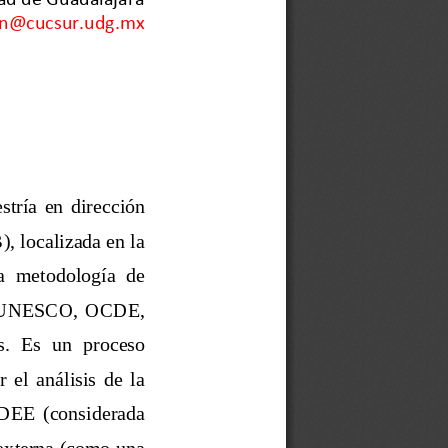
in@cucsur.udg.mx
stría  en  dirección 
 localizada en la 
la  metodología  de 
es:  UNESCO,  OCDE, 
  Es  un  proceso 
el  análisis  de  la 
 MDEE  (considerada 
 externa (como una 