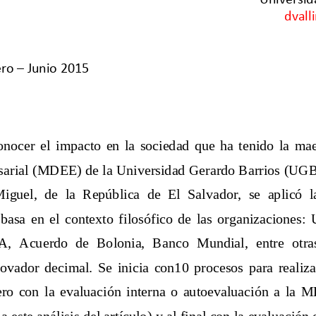
dvall
ro 
–
Junio 
2015
onocer  el  impacto  en  la  sociedad  que  ha  tenido  la  mae
sarial (MDEE) de la Universidad Gerardo Barrios (UGB),
iguel,  de  la  República  de  El  Salvador,  se  aplicó  
 basa  en  el  contexto  filosófico  de  las  organizacion
 Acuerdo  de  Bolonia,  Banco  Mundial,  entre  otras.
ador  decimal.  Se  inicia  con10  procesos  para  realizar  
ro 
con  la  evaluación  interna  o  autoevaluación  a  la 
este análisis del artículo) y al final con la evaluación