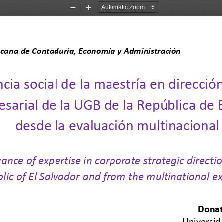
Zoom
Zoom
Out
In
cana de 
Contaduría, Economía y Administración                     
cia social de la maestría en dirección
sarial de la UGB de la República de E
desde la evaluación multinacional
vance of expertise in corporate strategic directi
lic of El Salvador and from the multinational e
Donat
Universid