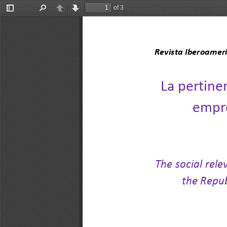
of 3
Toggle
Find
Previous
Next
Sidebar
Revista Iberoameri
La pertinen
empre
The social rele
the 
Repub