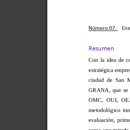
Número
0
7
.
Ene
Resumen
Con  la  idea  de 
c
estratégica empre
ciudad  de  San  M
GRANA,  que  s
e 
OMC,  OUI,  OEA, 
metodológico  innov
evaluación,  prime
como una mirada a 