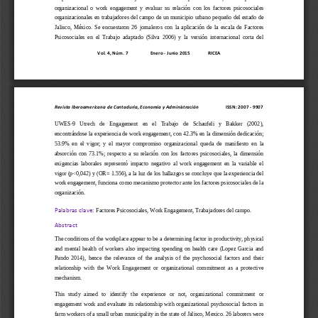
organizacional  o  work  engagement  y  evaluar 
su  relación  con  los  factores  psicosociales 
organizacionales en trabajadores del campo de un municipio urbano pequeño del estado de 
Jalisco,  México.  Se  encuestaron  26  jornaleros  con  la  aplicación  de  la  escala  de  Factores 
Psicosociales  en  el  Trabajo  adaptado
(Silva  2006)  y  la  versión  internacional  corta  del 
Vol. 
4, Núm. 7
Enero 
-
Junio 2015
RICEA
Revista Iberoamericana de 
Contaduría, Economía y Administración                       
ISSN: 2007 
-
9907
UWES
-
9   Utrech   de   Engagement   en   el   Trabajo   de   Schaufeli   y   Bakker   (2002), 
encontrándose la experiencia de work engagement, con 42.3% en la dimensión dedicación; 
53.9%  en  el  vigor;  y  el  mayor  compromiso  organ
izacional  queda  de  manifiesto  en  la 
absorción  con  73.1%;  respecto  a  su  relación  con  los  factores  psicosociales,  la  dimensión 
exigencias  laborales  representó  impacto  negativo  al  work  engagement  en  la  variable  el 
vigor (p<0,042) y (OR= 1.556), a la luz de lo
s hallazgos se concluye que la experiencia del 
work engagement, funciona como mecanismo protector ante los factores psicosociales de la 
organización.
Factores Psicosociales, Work Engagement, Trabajadores del campo.
Palabras clave:
Abstract
The conditions o
f the workplace appear to be a determining factor in productivity, physical 
and  mental  health  of  workers  also  impacting  spending  on  health  care  (Lopez  Garcia  and 
Pando  2014),  hence  the  relevance  of  the  analysis  of  the  psychosocial  factors  and  their 
relatio
nship  with  the  Work  Engagement  or  organizational  commitment  as  a  protective 
mechanism.
This   study   aimed   to   identify   the   experience   or   not,   organizational   commitment   or 
engagement  work  and  evaluate  its  relationship  with  organizational  psychosocial  factors  i
n 
farm workers of a small urban municipality in the state of Jalisco, Mexico. 26 laborers were 