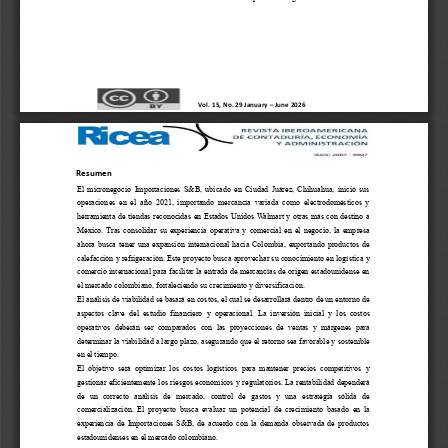
Vol. 15, No. 29 
January 
–
June 
2026
Resumen 
El  micronegocio  Importaciones  S&B,  ubicado  en  Ciudad  Juárez,  Chihuahua,  inició  sus 
operaciones  en  el  año  2021,  importando  mercancía  variada  como  electrodomésticos  y 
herramienta de tiendas reconocidas en Estados Unidos Walmart y otras más con destino a 
Méxi
co. Tras consolidar su experiencia operativa y comercial en el negocio, la empresa 
ahora busca tener una expansión internacional hacia Colombia, exportando productos de 
calefacción y refrigeración. Este proyecto busca aprovechar su conocimiento en logístic
a y 
comercio internacional para facilitar la entrada de mercancías de origen estadounidense en 
el mercado colombiano, fortaleciendo su crecimiento y diversificación.  
El análisis de viabilidad se basará en costos, el cual se desarrollará dentro de un ento
rno de 
aspectos  clave  del  estudio  financiero  y  operacional.  La  inversión  inicial  y  los  costos 
operativos  deberán  ser  comparados  con  las  proyecciones  de  ventas  y  márgenes  para 
determinar la viabilidad a largo plazo, asegurando que el retorno sea favorable y
sostenible 
en el tiempo.  
El  objetivo  será  optimizar  los  costos  logísticos  para  mantener  precios  competitivos  y 
gestionar eficientemente los riesgos económicos y regulatorios. La rentabilidad dependerá 
de  un  correcto  análisis  de  mercado,  control  de  gasto
s  y  una  estrategia  sólida  de 
comercialización.  El  proyecto  busca  evaluar  un  potencial  de  crecimiento  basado  en  la 
experiencia de Importaciones S&B, de acuerdo con la demanda observada de productos 
estadounidenses en el mercado colombiano.  