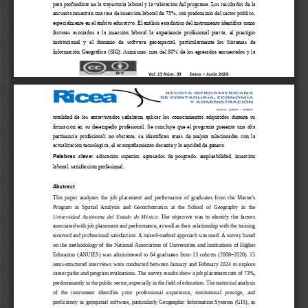
para profundizar en la trayectoria laboral y la valoración del p
rograma.
Los resultados de la 
encuesta muestran una tasa de inserción laboral de 73%, con predominio del sector público, 
especialmente en el ámbito educativo. El análisis estadístico del instrumento identifica como 
factores  asociados  a  la  inserción  laboral
la  experiencia  profesional  previa,  el  prestigio 
institucional  y  el  dominio  de  software  geoespacial,  particularmente  los  Sistemas  de 
Información Geográfica (SIG). Asimismo, más del 80% de los egresados encuestados y la 
Vol. 1
5
Núm. 2
9
Enero 
–
Junio 202
6
totalidad  de  los  entrevistados  señala
ron  aplicar  los  conocimientos  adquiridos  durante  su 
formación en su desempeño profesional.
Se concluye que el programa presenta una alta 
pertinencia  profesional;  no  obstante,  se  identifican  áreas  de  mejora  relacionadas  con  la 
actualización tecnológica, el 
acompañamiento docente y la equidad de género
.
educación  superior,  egresados  de  posgrado,  empleabilidad,  inserción 
Palabras clave:
laboral, satisfacción profesional.
Abstract 
This  paper  analyzes  the  job  placement  and  performance  of  graduates  from  the  Ma
ster's 
Program  in  Spatial  Analysis  and  Geoinformatics  at  the  School  of  Geography  in  the 
Universidad  Autónoma  del  Estado  de  México
.  The  objective  was  to  identify  the  factors 
associated with job placement and performance, as well as their 
relationship with the training 
received and professional satisfaction. A mixed
-
method approach was used. A survey based 
on the methodology of the National Association  of Universities  and  Institutions of Higher 
Education  (ANUIES)  was  administered  to  64  grad
uates  from  13  cohorts  (2008
–
2020).  15 
semi
-
structured interviews were conducted between January and February 2024 to explore 
career paths and program evaluations. The survey results show a job placement rate of 73%, 
predominantly in the public sector, espe
cially in the field of education. The statistical analysis 
of   the   instrument   identifies   prior   professional   experience,   institutional   prestige,   and 
proficiency  in  geospatial  software,  particularly  Geographic  Information  Systems  (GIS),  as 