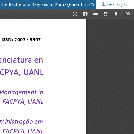
of the Bachelor's Degrees in Management in FACPYA, UANL
Descargar