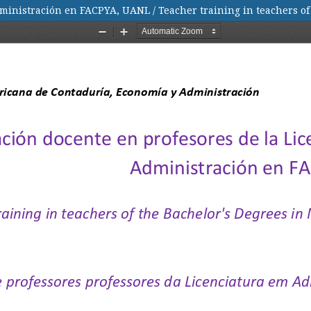
dministración en FACPYA, UANL / Teacher training in teachers 