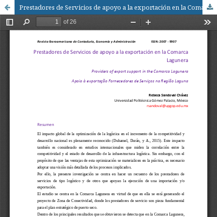
Prestadores de Servicios de apoyo a la exportación en la Comarca Lagunera / Providers of export support in the Comarca Lagunera