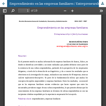
Emprendimiento en las empresas familiares / Entrepreneurship in family businesses