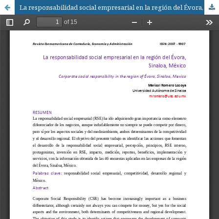
La responsabilidad social empresarial en la región del Évora, Sinaloa, México / Corporate Social Responsibility in the region of Evora, Sinaloa, Mexico